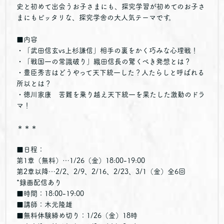
史と初めて出会うお子さまにも、探究学習が初めてのお子さ
まにもピッタリな、探究学舎の大人気テーマです。
■内容
・「武田信玄vs上杉謙信」相手の裏をかく巧みな心理戦！
・「戦国一の常識破り」織田信長の驚くべき発想とは？
・豊臣秀吉はどうやって天下統一した？人たらしと呼ばれる
所以とは？
・徳川家康 苦難を乗り越え天下統一を果たした激動のドラ
マ！
＊＊＊
■日程：
第1章（無料）…1/26（金）18:00-19:00
第2章以降…2/2、2/9、2/16、2/23、3/1（金）全6回
*録画配信あり
■時間：18:00-19:00
■講師：木元隆雄
■無料体験締め切り：1/26（金）18時