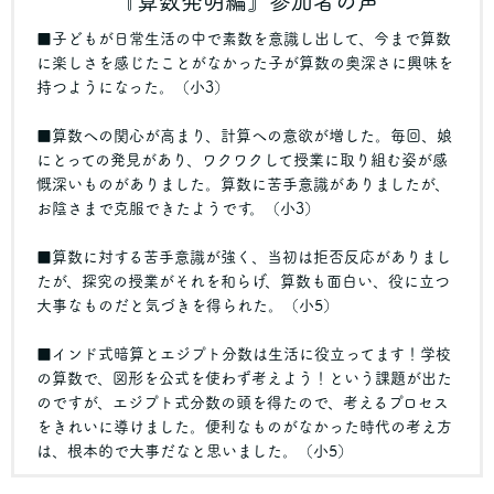
『算数発明編』参加者の声
■子どもが日常生活の中で素数を意識し出して、今まで算数
に楽しさを感じたことがなかった子が算数の奥深さに興味を
持つようになった。（小3）
■算数への関心が高まり、計算への意欲が増した。毎回、娘
にとっての発見があり、ワクワクして授業に取り組む姿が感
慨深いものがありました。算数に苦手意識がありましたが、
お陰さまで克服できたようです。（小3）
■算数に対する苦手意識が強く、当初は拒否反応がありまし
たが、探究の授業がそれを和らげ、算数も面白い、役に立つ
大事なものだと気づきを得られた。（小5）
■インド式暗算とエジプト分数は生活に役立ってます！学校
の算数で、図形を公式を使わず考えよう！という課題が出た
のですが、エジプト式分数の頭を得たので、考えるプロセス
をきれいに導けました。便利なものがなかった時代の考え方
は、根本的で大事だなと思いました。（小5）