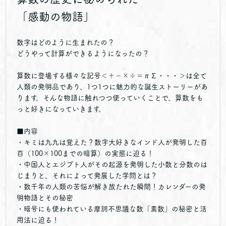
「感動の物語」
数字はどのように生まれたの？
どうやって計算ができるようになったの？
算数に登場する様々な記号＜＋−×÷＝πΣ・・・＞は全て
人類の発明品であり、1つ1つに魅力的な誕生ストーリーがあ
ります。そんな物語に触れつつ使っていくことで、算数をも
っと好きになっていきます。
■内容
・キミは九九は覚えた？数字大好きなインド人が発明した百
百（100×100までの暗算）の実態に迫る！
・中国人とエジプト人がその起源を発明した小数と分数のは
じまりと、それによって発展した学問とは？
・数千年の人類の苦悩が解き放たれた瞬間！カレンダーの発
明物語とその秘密
・暗号にも使われている摩訶不思議な数「素数」の秘密と活
用法に迫る！