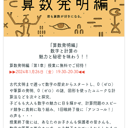
『算数発明編』
数字と計算の
魅力と秘密を味わう！！
算数発明編「第1章」授業に無料でご招待！
▶︎▶︎2024年1月26日（金）19:30-20:30◀︎◀︎
古代文明まで遡って数字の歴史からスタートし、0（ゼロ）
や筆算の発明、0（ゼロ）の謎、図形を使ったユニークな計
算法などを次々と探究。
子どもも大人も数字の魅力に目を輝かせ、計算問題のスピー
ド競争に真剣に取り組み、1回戦終了後に「アンコール！」
の声も・・・
授業終了後には、あなたのお子さんも保護者の皆さんも、