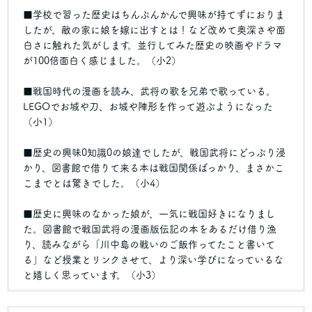
■学校で習った歴史はちんぷんかんで興味が持てずにおりま
したが、敵の家に娘を嫁に出すとは！など改めて奥深さや面
白さに触れた気がします。並行してみた歴史の映画やドラマ
が100倍面白く感じました。（小2）
■戦国時代の漫画を読み、武将の歌を兄弟で歌っている。
LEGOでお城や刀、お城や陣形を作って遊ぶようになった
（小1）
■歴史の興味0知識0の娘達でしたが、戦国武将にどっぷり浸
かり、図書館で借りて来る本は戦国関係ばっかり、まさかこ
こまでとは驚きでした。（小4）
■歴史に興味のなかった娘が、一気に戦国好きになりまし
た。図書館で戦国武将の漫画版伝記の本をあるだけ借り漁
り、読みながら「川中島の戦いのご飯作ってたこと書いて
る」など授業とリンクさせて、より深い学びになっているな
と嬉しく思っています。（小3）